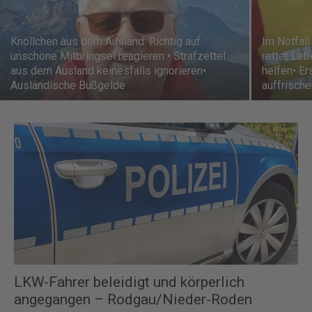
Knöllchen aus dem Ausland: Richtig auf
Im Notfall
unschöne Mitbringsel reagieren • Strafzettel
rettet Leb
aus dem Ausland keinesfalls ignorieren•
helfen• E
Ausländische Bußgelde
auffrische
LKW-Fahrer beleidigt und körperlich
angegangen – Rodgau/Nieder-Roden