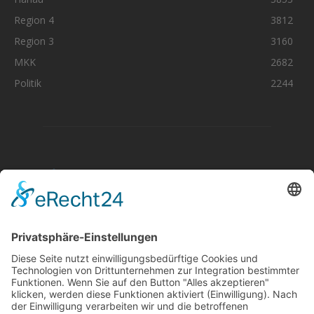
Region 4
3812
Region 3
3160
MKK
2682
Politik
2244
Aktuelle Nachrichten aus dem MKK-Kreis.