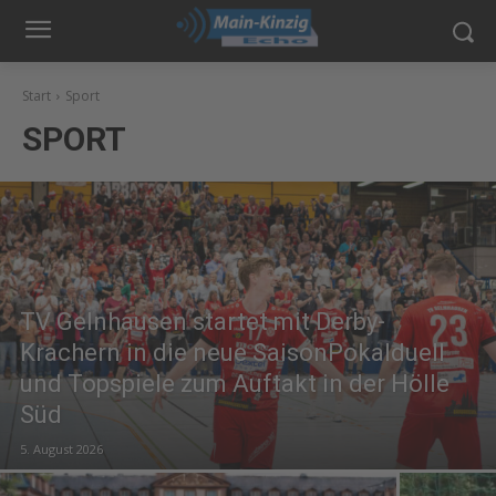
Start
Sport
SPORT
TV Gelnhausen startet mit Derby-
Krachern in die neue SaisonPokalduell
und Topspiele zum Auftakt in der Hölle
Süd
5. August 2026