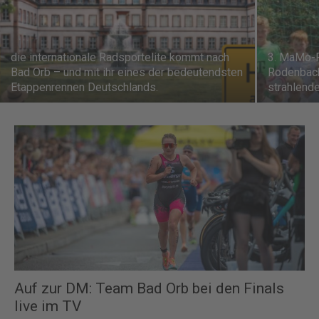
die internationale Radsportelite kommt nach
3. MaMo-F
Bad Orb – und mit ihr eines der bedeutendsten
Rodenbach
Etappenrennen Deutschlands.
strahlend
Auf zur DM: Team Bad Orb bei den Finals
live im TV