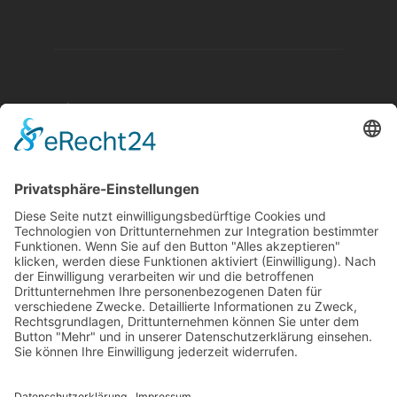
Aktuelle Nachrichten aus dem MKK-Kreis.
Kontaktiere uns:
team@mkk-echo.de
Jetzt
Bericht einreichen
Folge uns auf SocialMedia