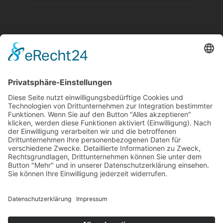
Aktuelle Nachrichten aus dem MKK-Kreis.
Kontaktiere uns:
team@mkk-echo.de
Jetzt
Bericht einreichen
Folge uns auf SocialMedia