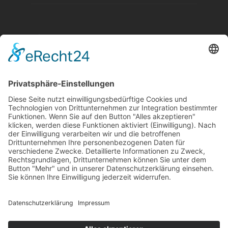
Aktuelle Nachrichten aus dem MKK-Kreis.
Kontaktiere uns:
team@mkk-echo.de
Jetzt
Bericht einreichen
Folge uns auf SocialMedia