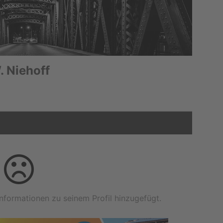
. Niehoff
nformationen zu seinem Profil hinzugefügt.