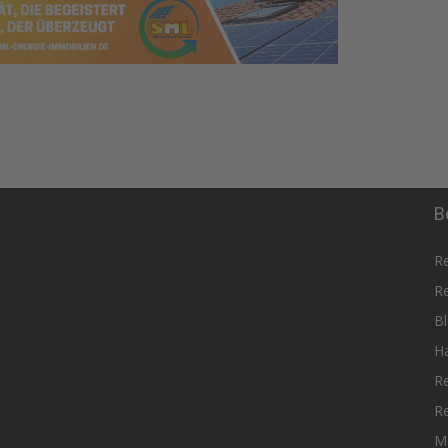
B
R
R
Bl
H
R
R
M