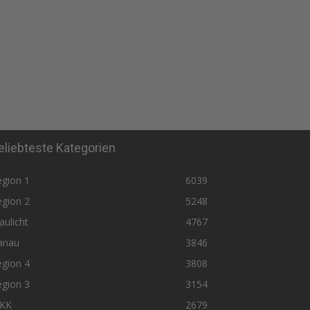
eliebteste Kategorien
egion 1
6039
egion 2
5248
aulicht
4767
anau
3846
egion 4
3808
egion 3
3154
KK
2679