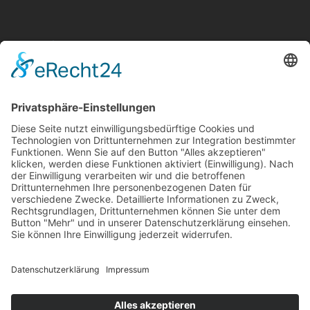
Aktuelle Nachrichten aus dem MKK-Kreis.
Kontaktiere uns:
team@mkk-echo.de
Jetzt
Bericht einreichen
Folge uns auf SocialMedia