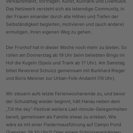
Verkaufsmarkt, Vorträgen, Kunst, Kulinarik und Livemusik.
Das Netzwerk versteht sich als lebendige Community, in
der Frauen einander durch alle Höhen und Tiefen der
Selbständigkeit begleiten, motivieren und (auch andere)
ermutigen, ihren eigenen Weg zu gehen.
Der Fronhof hat in dieser Woche noch mehr zu bieten. So
rollen am Donnerstag ab 19 Uhr beim beliebten Bingo im
Hof die Kugeln (Speis und Trank ab 17 Uhr). Am Samstag
bittet Reverend Schulzz gemeinsam mit Burkhard Rieger
und Boris Meixner zur Urban-Folk-Andacht (19 Uhr).
Wir steuern aufs letzte Ferienwochenende zu, und bevor
der Schulalltag wieder beginnt, hält Hanau neben dem
„Till the sky“-Festival weitere Last-minute-Gelegenheiten
bereit, gemeinsam als Familie etwas zu erleben. Wie
wäre es mit einer Fledermausführung auf Campo Pond
(Samstag, 19.30 Uhr)? Oder einem Schlüsselanhänger-