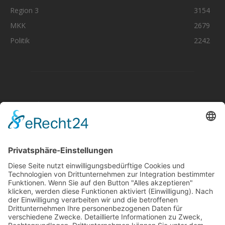
Region 3
3154
MKK
2679
Politik
2242
Aktuelle Nachrichten aus dem MKK-Kreis.
Kontaktiere uns:
team@mkk-echo.de