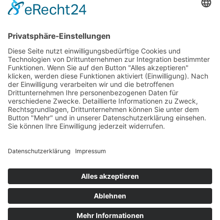
Aktuelle Nachrichten aus dem MKK-Kreis.
Kontaktiere uns:
team@mkk-echo.de
Jetzt
Bericht einreichen
Folge uns auf SocialMedia
© All rights reserved Main-Kinzig Echo