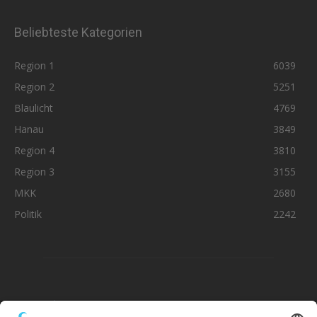
Beliebteste Kategorien
Region 1
6039
Region 2
5251
Blaulicht
4769
Hanau
3849
Region 4
3810
Region 3
3155
MKK
2680
Politik
2242