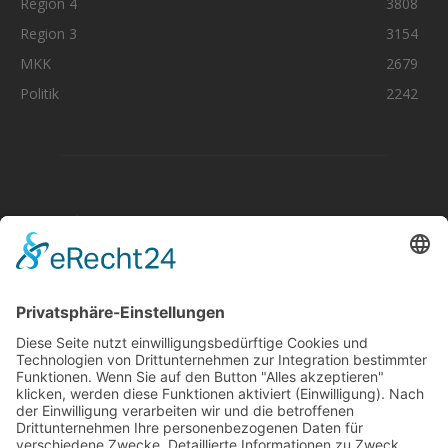
Region 4
3808
Region 3
3154
MKK
2679
Politik
2242
Aktuelle Nachrichten aus dem MKK-Kreis.
Kontaktiere uns:
team@mkk-echo.de