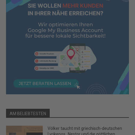
AM BELIEBTESTEN
Völker taucht mit griechisch-deutschen
Lyrikepos „Nestor und die göttlichen