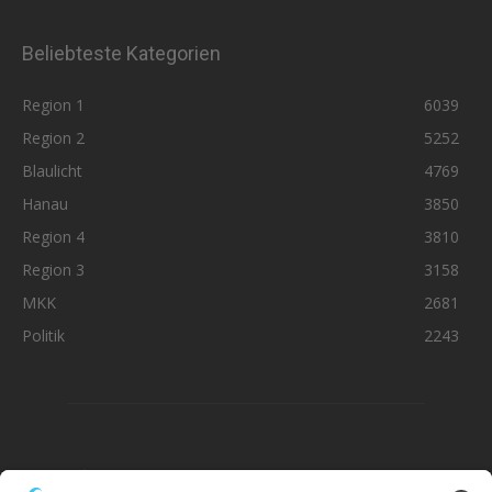
Beliebteste Kategorien
Region 1
6039
Region 2
5252
Blaulicht
4769
Hanau
3850
Region 4
3810
Region 3
3158
MKK
2681
Politik
2243