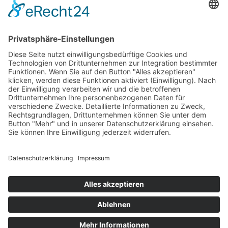
Aktuelle Nachrichten aus dem MKK-Kreis.
Kontaktiere uns:
team@mkk-echo.de
Jetzt
Bericht einreichen
Folge uns auf SocialMedia
© All rights reserved Main-Kinzig Echo