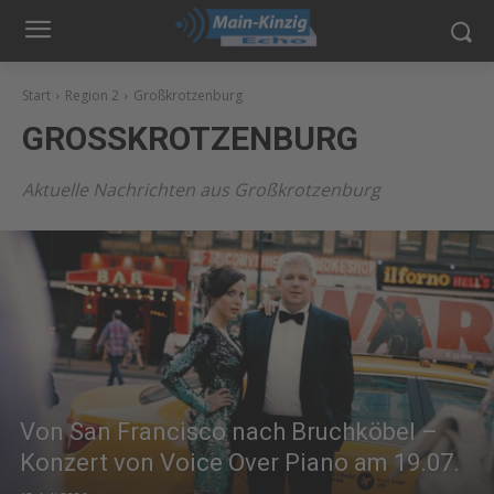
Start
Region 2
Großkrotzenburg
GROSSKROTZENBURG
Aktuelle Nachrichten aus Großkrotzenburg
Von San Francisco nach Bruchköbel –
Konzert von Voice Over Piano am 19.07.