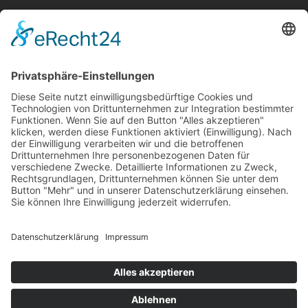
Aktuelle Nachrichten aus dem MKK-Kreis.
Kontaktiere uns:
team@mkk-echo.de
Jetzt
Bericht einreichen
Folge uns auf SocialMedia