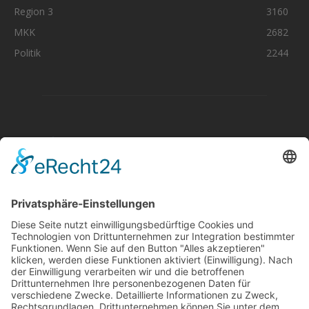
Region 3
3160
MKK
2682
Politik
2244
Aktuelle Nachrichten aus dem MKK-Kreis.
Kontaktiere uns:
team@mkk-echo.de
Jetzt
Bericht einreichen