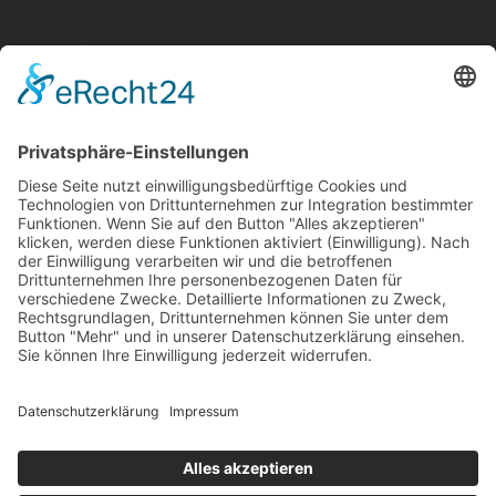
Aktuelle Nachrichten aus dem MKK-Kreis.
Kontaktiere uns:
team@mkk-echo.de
Jetzt
Bericht einreichen
Folge uns auf SocialMedia