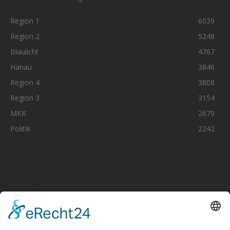
Region 1
6039
Region 2
5248
Blaulicht
4767
Hanau
3846
Region 4
3808
Region 3
3154
MKK
2679
Politik
2242