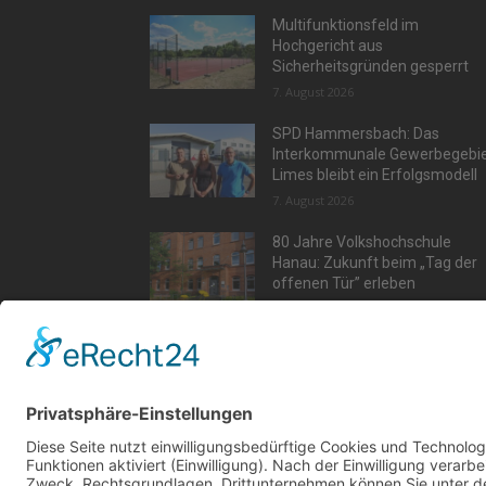
Multifunktionsfeld im
Hochgericht aus
Sicherheitsgründen gesperrt
7. August 2026
SPD Hammersbach: Das
Interkommunale Gewerbegebi
Limes bleibt ein Erfolgsmodell
7. August 2026
80 Jahre Volkshochschule
Hanau: Zukunft beim „Tag der
offenen Tür” erleben
7. August 2026
Aktu
Kont