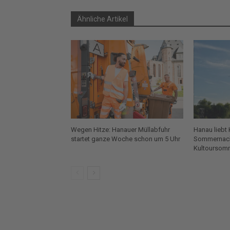
Ähnliche Artikel
Wegen Hitze: Hanauer Müllabfuhr
Hanau liebt 
startet ganze Woche schon um 5 Uhr
Sommernach
Kultoursom