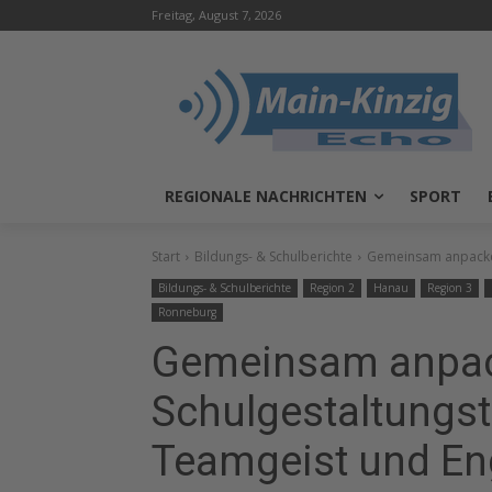
Freitag, August 7, 2026
REGIONALE NACHRICHTEN
SPORT
Start
Bildungs- & Schulberichte
Gemeinsam anpacken 
Bildungs- & Schulberichte
Region 2
Hanau
Region 3
Ronneburg
Gemeinsam anpack
Schulgestaltungst
Teamgeist und E