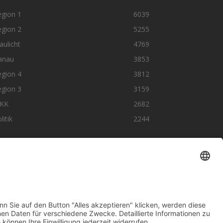
egion 1
6039
egion 2
5255
aulicht
4769
anau
3853
egion 4
3812
egion 3
3159
KK
2682
litik
2244
olge uns auf SocialMedia