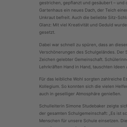
gestrichen, gepflanzt und gesäubert – und d
Gartenhaus ein neues Dach, der Teich ein
Unkraut befreit. Auch die beliebte Sitz-Sch
Glanz: Mit viel Kreativität und Geduld wu
gesetzt.
Dabei war schnell zu spüren, dass an diese
Verschönerungen des Schulgeländes. Der S
Zeichen gelebter Gemeinschaft. Schülerinn
Lehrkräften Hand in Hand, tauschten Ideen 
Für das leibliche Wohl sorgten zahlreiche
Kollegium. So konnten sich die vielen Helf
auch in geselliger Atmosphäre genießen.
Schulleiterin Simone Studebaker zeigte s
der gesamten Schulgemeinschaft: „Es ist sch
Menschen für unsere Schule einsetzen. Dies