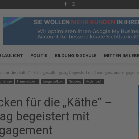
BLAULICHT
POLITIK
BILDUNG & SCHULE
MITTEN IM LEB
für die „Käthe“ – Schulgestaltungstag begeistert mit Teamgeist und Engagem
Erlensee
Hammersbach
Langenselbold
Neuberg
Rodenbach
en für die „Käthe“ –
ag begeistert mit
ngagement