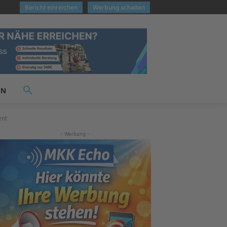
Bericht einreichen
Werbung schalten
EN
ent
- Werbung -