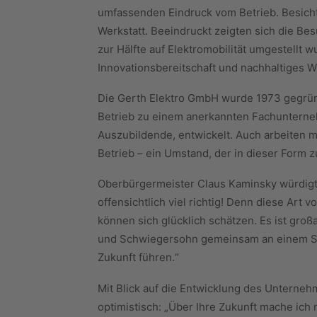
umfassenden Eindruck vom Betrieb. Besicht
Werkstatt. Beeindruckt zeigten sich die B
zur Hälfte auf Elektromobilität umgestellt w
Innovationsbereitschaft und nachhaltiges W
Die Gerth Elektro GmbH wurde 1973 gegrün
Betrieb zu einem anerkannten Fachunterneh
Auszubildende, entwickelt. Auch arbeiten 
Betrieb – ein Umstand, der in dieser Form
Oberbürgermeister Claus Kaminsky würdig
offensichtlich viel richtig! Denn diese Art
können sich glücklich schätzen. Es ist großa
und Schwiegersohn gemeinsam an einem Str
Zukunft führen.“
Mit Blick auf die Entwicklung des Unterne
optimistisch: „Über Ihre Zukunft mache ich