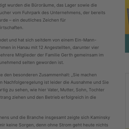
igt wurden die Büroräume, das Lager sowie die
esucher vom Fuhrpark des Unternehmens, der bereits
urde – ein deutliches Zeichen für
irtschaften.
det und hat sich seitdem von einem Ein-Mann-
men in Hanau mit 12 Angestellten, darunter vier
mehrere Mitglieder der Familie Gerth gemeinsam im
 zunehmend selten geworden ist.
te den besonderen Zusammenhalt: „Sie machen
 von Nachfolgeregelung ist leider die Ausnahme und Sie
rtig zu sehen, wie hier Vater, Mutter, Sohn, Tochter
ang ziehen und den Betrieb erfolgreich in die
hmens und die Branche insgesamt zeigte sich Kaminsky
 mir keine Sorgen, denn ohne Strom geht heute nichts