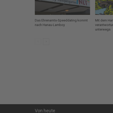
Das Ehrenamts-Speeddating kommt
Mit dem Han
nach Hanau-Lamboy
verantwortu
unterwegs
Von heute