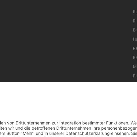
R
R
Bl
H
R
R
M
Po
elle Nachrichten aus dem MKK-Kreis.
F
aktiere uns:
team@mkk-echo.de