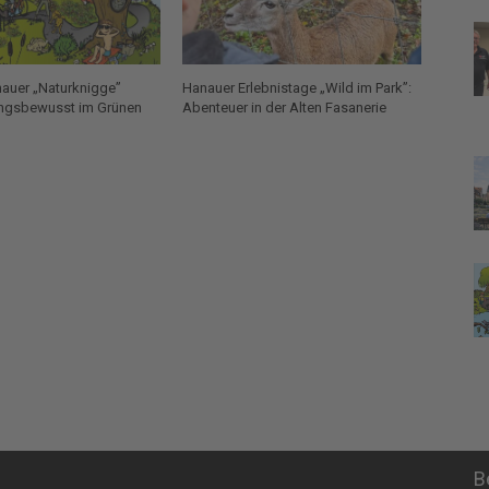
auer „Naturknigge”
Hanauer Erlebnistage „Wild im Park”:
ngsbewusst im Grünen
Abenteuer in der Alten Fasanerie
B