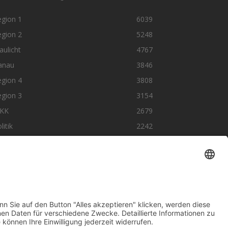
egion 1
6039
egion 2
5248
aulicht
4767
anau
3846
egion 4
3808
egion 3
3154
KK
2679
litik
2242
olge uns auf SocialMedia