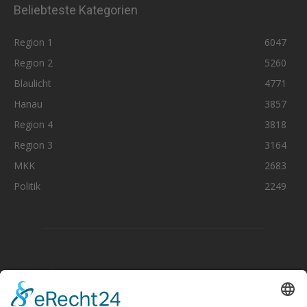
Beliebteste Kategorien
Region 1
6047
Region 2
5260
Blaulicht
4771
Hanau
3857
Region 4
3818
Region 3
3164
MKK
2683
Politik
2249