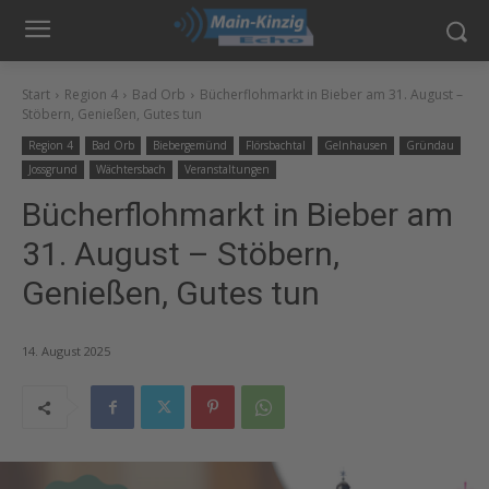
Start
Region 4
Bad Orb
Bücherflohmarkt in Bieber am 31. August –
Stöbern, Genießen, Gutes tun
Region 4
Bad Orb
Biebergemünd
Flörsbachtal
Gelnhausen
Gründau
Jossgrund
Wächtersbach
Veranstaltungen
Bücherflohmarkt in Bieber am
31. August – Stöbern,
Genießen, Gutes tun
14. August 2025