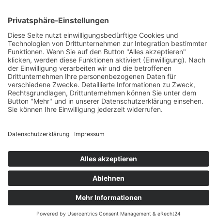
Aktuelle Nachrichten aus dem MKK-Kreis.
Kontaktiere uns:
team@mkk-echo.de
Jetzt
Bericht einreichen
Folge uns auf SocialMedia
© All rights reserved Main-Kinzig Echo
Impressum
Datenschutz
AGB