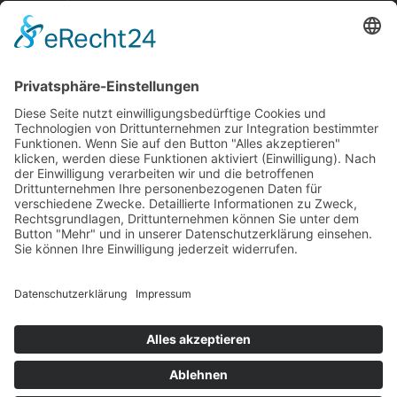
Aktuelle Nachrichten aus dem MKK-Kreis.
Kontaktiere uns:
team@mkk-echo.de
Jetzt
Bericht einreichen
Folge uns auf SocialMedia