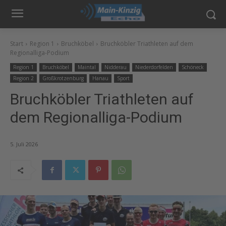
Start
Region 1
Bruchköbel
Bruchköbler Triathleten auf dem
Regionalliga-Podium
Region 1
Bruchköbel
Maintal
Nidderau
Niederdorfelden
Schöneck
Region 2
Großkrotzenburg
Hanau
Sport
Bruchköbler Triathleten auf
dem Regionalliga-Podium
5. Juli 2026