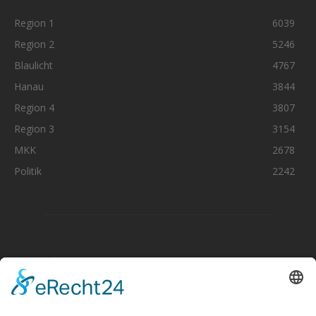
Region 1
6039
Region 2
5246
Blaulicht
4767
Hanau
3844
Region 4
3807
Region 3
3154
MKK
2678
Politik
2242