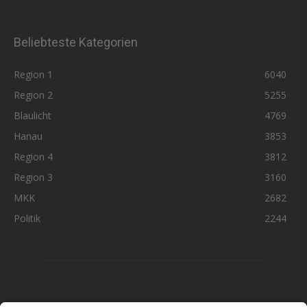
Beliebteste Kategorien
Region 1
6040
Region 2
5255
Blaulicht
4769
Hanau
3853
Region 4
3812
Region 3
3160
MKK
2682
Politik
2244