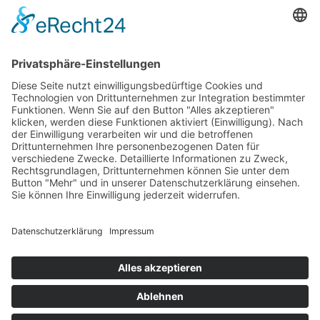
Aktuelle Nachrichten aus dem MKK-Kreis.
Kontaktiere uns:
team@mkk-echo.de
Jetzt
Bericht einreichen
Folge uns auf SocialMedia