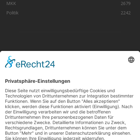
MKK
2679
Politik
2242
Aktuelle Nachrichten aus dem MKK-Kreis.
Kontaktiere uns:
team@mkk-echo.de
Jetzt
Bericht einreichen