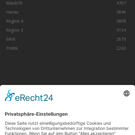
Blaulicht
4767
Hanau
3846
Region 4
3808
Region 3
3154
MKK
2679
Politik
2242