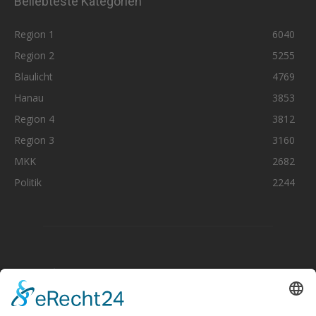
Beliebteste Kategorien
Region 1
6040
Region 2
5255
Blaulicht
4769
Hanau
3853
Region 4
3812
Region 3
3160
MKK
2682
Politik
2244