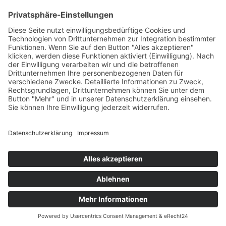
Aktuelle Nachrichten aus dem MKK-Kreis.
Kontaktiere uns:
team@mkk-echo.de
Jetzt
Bericht einreichen
Folge uns auf SocialMedia
© All rights reserved Main-Kinzig Echo
Impressum
Datenschutz
AGB