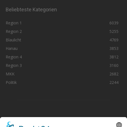
Beliebteste Kategorien
Region 1
6039
Region 2
5255
Blaulicht
4769
Hanau
3853
Region 4
3812
Region 3
3160
MKK
2682
Politik
2244