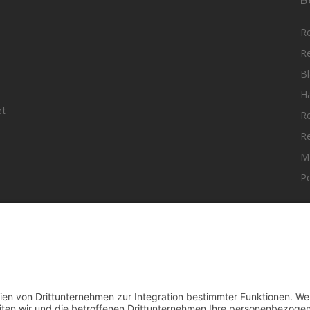
R
R
Bl
H
et
R
R
M
Po
elle Nachrichten aus dem MKK-Kreis.
F
aktiere uns:
team@mkk-echo.de