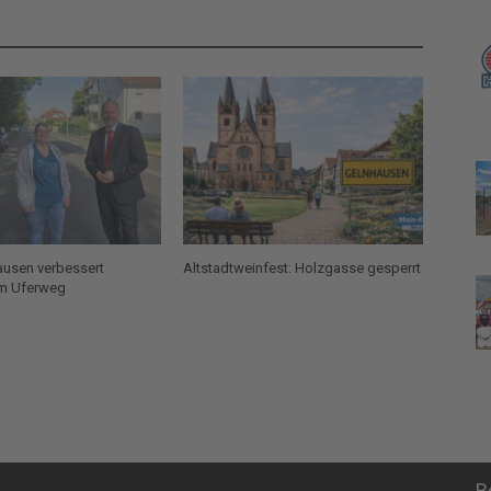
ausen verbessert
Altstadtweinfest: Holzgasse gesperrt
am Uferweg
B