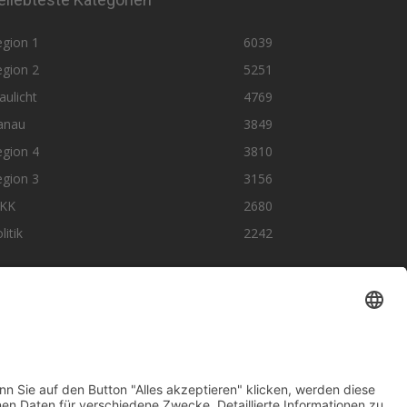
egion 1
6039
egion 2
5251
aulicht
4769
anau
3849
egion 4
3810
egion 3
3156
KK
2680
litik
2242
olge uns auf SocialMedia