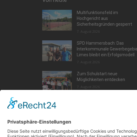
Multifunktionsfeld im
Hochgericht aus
Sicherheitsgründen gesperrt
7. August 2026
SPD Hammersbach: Das
Interkommunale Gewerbegebi
Limes bleibt ein Erfolgsmodell
7. August 2026
Zum Schulstart neue
Möglichkeiten entdecken
7. August 2026
Aktu
Kont