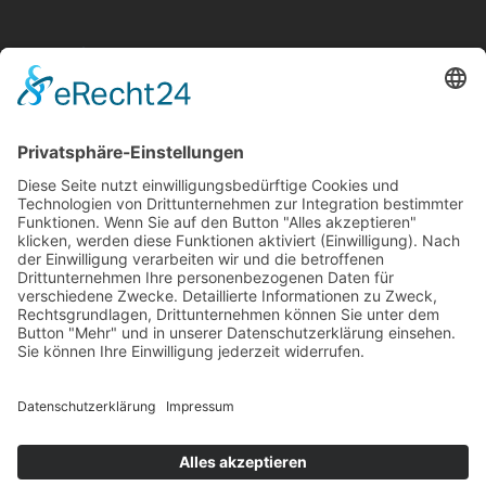
Aktuelle Nachrichten aus dem MKK-Kreis.
Kontaktiere uns:
team@mkk-echo.de
Jetzt
Bericht einreichen
Folge uns auf SocialMedia