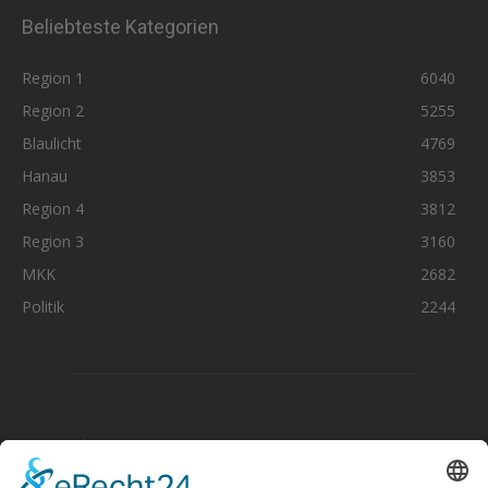
Beliebteste Kategorien
Region 1
6040
Region 2
5255
Blaulicht
4769
Hanau
3853
Region 4
3812
Region 3
3160
MKK
2682
Politik
2244