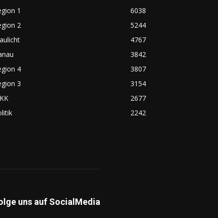
egion 1
6038
egion 2
5244
aulicht
4767
anau
3842
egion 4
3807
egion 3
3154
KK
2677
litik
2242
olge uns auf SocialMedia