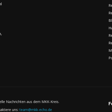
hl
R
R
Bl
H
n,
R
g
R
M
Po
elle Nachrichten aus dem MKK-Kreis.
F
aktiere uns:
team@mkk-echo.de