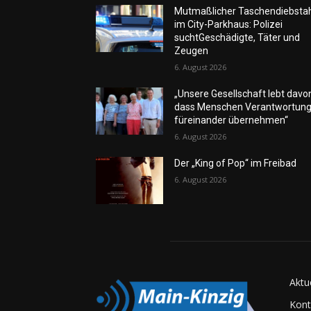
Mutmaßlicher Taschendiebsta
im City-Parkhaus: Polizei
suchtGeschädigte, Täter und
Zeugen
6. August 2026
„Unsere Gesellschaft lebt davo
dass Menschen Verantwortun
füreinander übernehmen“
6. August 2026
Der „King of Pop“ im Freibad
6. August 2026
Aktu
Kont