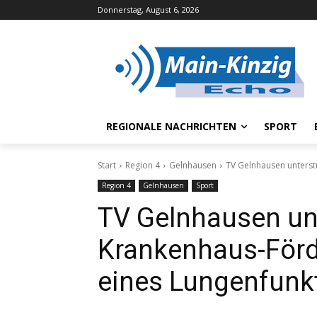
Donnerstag, August 6, 2026
REGIONALE NACHRICHTEN
SPORT
Start
Region 4
Gelnhausen
TV Gelnhausen unterst
Region 4
Gelnhausen
Sport
TV Gelnhausen unt
Krankenhaus-Förd
eines Lungenfunk