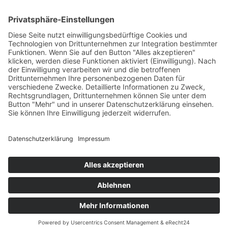
Aktuelle Nachrichten aus dem MKK-Kreis.
Kontaktiere uns:
team@mkk-echo.de
Jetzt
Bericht einreichen
Folge uns auf SocialMedia
© All rights reserved Main-Kinzig Echo
Impressum
Datenschutz
AGB