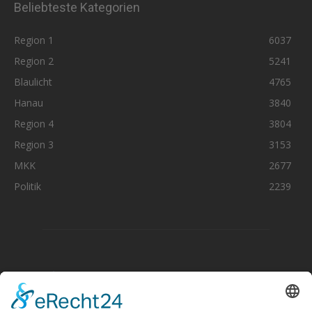
Beliebteste Kategorien
Region 1
6037
Region 2
5241
Blaulicht
4765
Hanau
3840
Region 4
3804
Region 3
3153
MKK
2677
Politik
2239