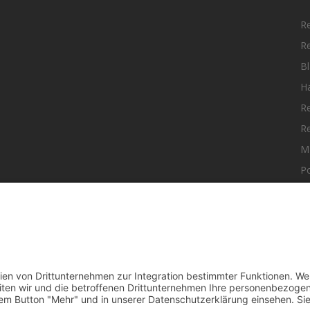
R
R
Bl
H
R
R
M
Po
elle Nachrichten aus dem MKK-Kreis.
F
aktiere uns:
team@mkk-echo.de
t
Bericht einreichen