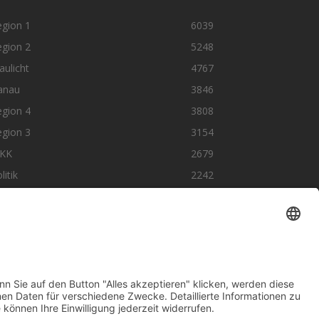
egion 1
6039
egion 2
5248
aulicht
4767
anau
3846
egion 4
3808
egion 3
3154
KK
2679
litik
2242
olge uns auf SocialMedia