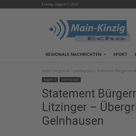
Freitag, August 7, 2026
REGIONALE NACHRICHTEN
SPORT
Start
Region 4
Gelnhausen
Statement Bürgermeiste
Region 4
Gelnhausen
Statement Bürgerm
Litzinger – Übergr
Gelnhausen