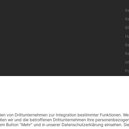
R
R
Bl
H
R
R
M
Po
elle Nachrichten aus dem MKK-Kreis.
F
aktiere uns:
team@mkk-echo.de
t
Bericht einreichen