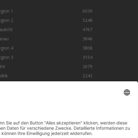
egion 1
6039
egion 2
5248
aulicht
4767
anau
3846
egion 4
3808
egion 3
3154
KK
2679
litik
2242
olge uns auf SocialMedia