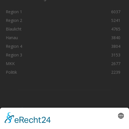
Region 1
6037
Region 2
5241
Blaulicht
4765
Hanau
3840
Region 4
3804
Region 3
3153
MKK
2677
Politik
2239