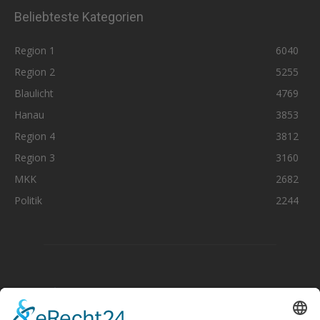
Beliebteste Kategorien
Region 1
6040
Region 2
5255
Blaulicht
4769
Hanau
3853
Region 4
3812
Region 3
3160
MKK
2682
Politik
2244