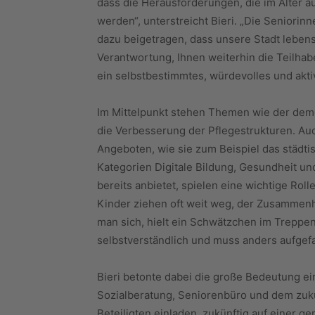
dass die Herausforderungen, die im Alter a
werden“, unterstreicht Bieri. „Die Seniori
dazu beigetragen, dass unsere Stadt lebens-
Verantwortung, Ihnen weiterhin die Teilha
ein selbstbestimmtes, würdevolles und akt
Im Mittelpunkt stehen Themen wie der dem
die Verbesserung der Pflegestrukturen. Auc
Angeboten, wie sie zum Beispiel das städt
Kategorien Digitale Bildung, Gesundheit un
bereits anbietet, spielen eine wichtige Roll
Kinder ziehen oft weit weg, der Zusammenh
man sich, hielt ein Schwätzchen im Treppenh
selbstverständlich und muss anders aufge
Bieri betonte dabei die große Bedeutung e
Sozialberatung, Seniorenbüro und dem zukü
Beteiligten einladen, zukünftig auf einer g