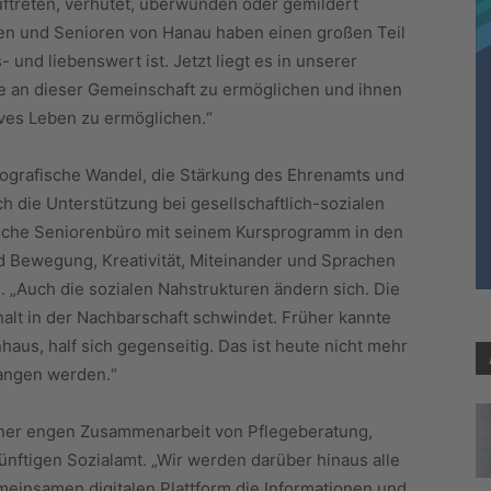
uftreten, verhütet, überwunden oder gemildert
nnen und Senioren von Hanau haben einen großen Teil
 und liebenswert ist. Jetzt liegt es in unserer
be an dieser Gemeinschaft zu ermöglichen und ihnen
ives Leben zu ermöglichen.“
ografische Wandel, die Stärkung des Ehrenamts und
h die Unterstützung bei gesellschaftlich-sozialen
ische Seniorenbüro mit seinem Kursprogramm in den
d Bewegung, Kreativität, Miteinander und Sprachen
e. „Auch die sozialen Nahstrukturen ändern sich. Die
alt in der Nachbarschaft schwindet. Früher kannte
aus, half sich gegenseitig. Das ist heute nicht mehr
fangen werden.“
iner engen Zusammenarbeit von Pflegeberatung,
nftigen Sozialamt. „Wir werden darüber hinaus alle
emeinsamen digitalen Plattform die Informationen und