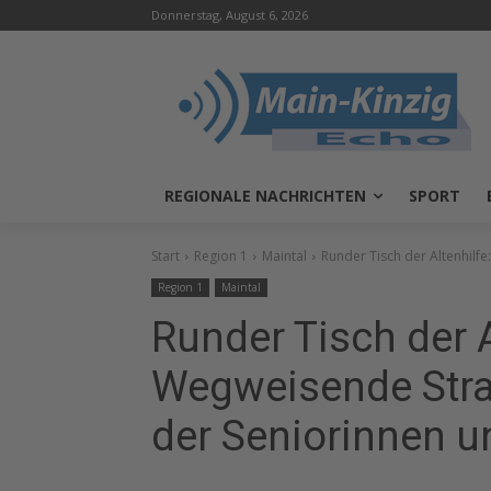
Donnerstag, August 6, 2026
REGIONALE NACHRICHTEN
SPORT
Start
Region 1
Maintal
Runder Tisch der Altenhilfe
Region 1
Maintal
Runder Tisch der A
Wegweisende Strat
der Seniorinnen u