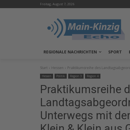
Freitag, August 7, 2026
REGIONALE NACHRICHTEN
SPORT
Start
Hessen
Praktikumsreihe des Landtagsabgeordn
Hessen
Politik
Region 3
Region 4
Praktikumsreihe 
Landtagsabgeordn
Unterwegs mit de
Klein & Klein aus