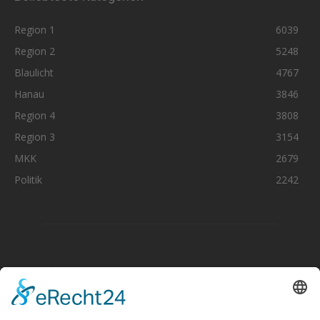
Region 1
6039
Region 2
5248
Blaulicht
4767
Hanau
3846
Region 4
3808
Region 3
3154
MKK
2679
Politik
2242