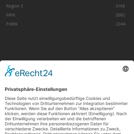
Region 3
3160
MKK
2682
Politik
2244
Aktuelle Nachrichten aus dem MKK-Kreis.
Kontaktiere uns:
team@mkk-echo.de