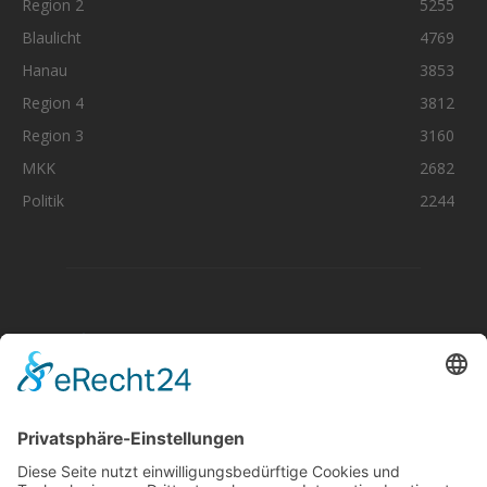
Region 2
5255
Blaulicht
4769
Hanau
3853
Region 4
3812
Region 3
3160
MKK
2682
Politik
2244