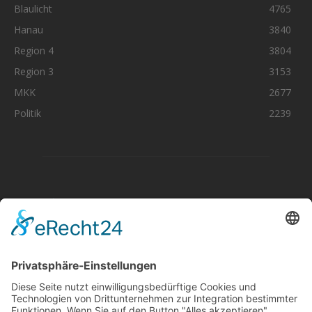
Blaulicht
4765
Hanau
3840
Region 4
3804
Region 3
3153
MKK
2677
Politik
2239