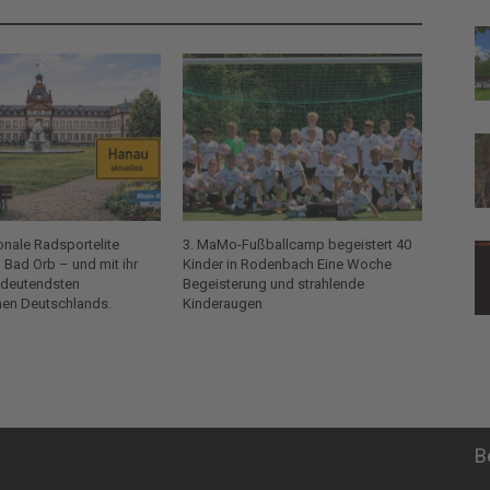
ionale Radsportelite
3. MaMo-Fußballcamp begeistert 40
Bad Orb – und mit ihr
Kinder in Rodenbach Eine Woche
edeutendsten
Begeisterung und strahlende
en Deutschlands.
Kinderaugen
B