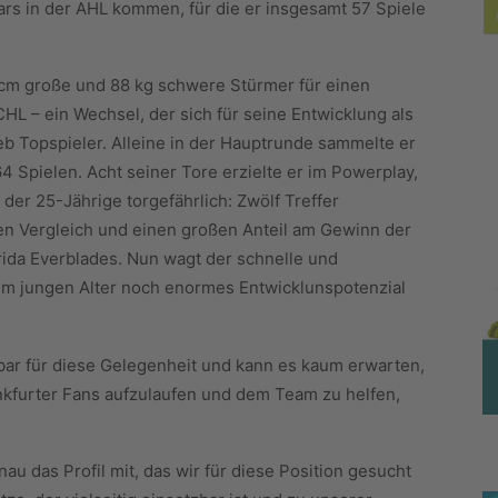
tars in der AHL kommen, für die er insgesamt 57 Spiele
 cm große und 88 kg schwere Stürmer für einen
HL – ein Wechsel, der sich für seine Entwicklung als
b Topspieler. Alleine in der Hauptrunde sammelte er
4 Spielen. Acht seiner Tore erzielte er im Powerplay,
b der 25-Jährige torgefährlich: Zwölf Treffer
en Vergleich und einen großen Anteil am Gewinn der
rida Everblades. Nun wagt der schnelle und
inem jungen Alter noch enormes Entwicklunspotenzial
bar für diese Gelegenheit und kann es kaum erwarten,
nkfurter Fans aufzulaufen und dem Team zu helfen,
au das Profil mit, das wir für diese Position gesucht