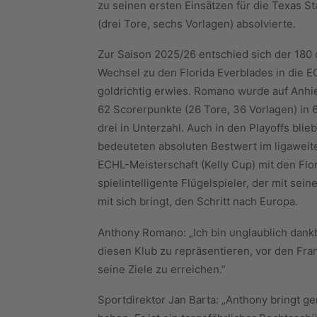
zu seinen ersten Einsätzen für die Texas S
(drei Tore, sechs Vorlagen) absolvierte.
Zur Saison 2025/26 entschied sich der 180
Wechsel zu den Florida Everblades in die EC
goldrichtig erwies. Romano wurde auf Anhie
62 Scorerpunkte (26 Tore, 36 Vorlagen) in 6
drei in Unterzahl. Auch in den Playoffs blie
bedeuteten absoluten Bestwert im ligaweit
ECHL-Meisterschaft (Kelly Cup) mit den Flo
spielintelligente Flügelspieler, der mit se
mit sich bringt, den Schritt nach Europa.
Anthony Romano: „Ich bin unglaublich dank
diesen Klub zu repräsentieren, vor den Fra
seine Ziele zu erreichen.”
Sportdirektor Jan Barta: „Anthony bringt gen