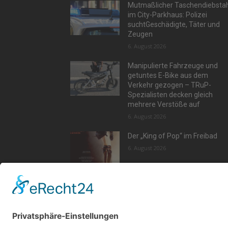
Mutmaßlicher Taschendiebsta
im City-Parkhaus: Polizei
suchtGeschädigte, Täter und
Zeugen
6. August 2026
Manipulierte Fahrzeuge und
getuntes E-Bike aus dem
Verkehr gezogen – TRuP-
Spezialisten decken gleich
mehrere Verstöße auf
6. August 2026
Der „King of Pop“ im Freibad
6. August 2026
Aktu