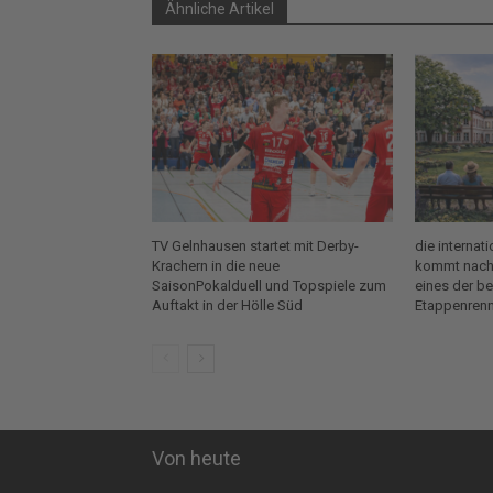
Ähnliche Artikel
TV Gelnhausen startet mit Derby-
die internat
Krachern in die neue
kommt nach 
SaisonPokalduell und Topspiele zum
eines der b
Auftakt in der Hölle Süd
Etappenrenn
Von heute