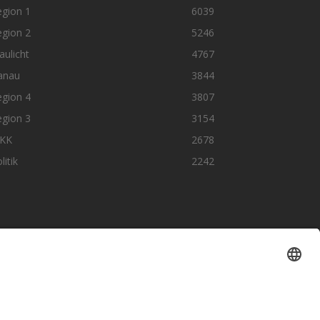
egion 1
6039
egion 2
5246
aulicht
4767
anau
3844
egion 4
3807
egion 3
3154
KK
2678
litik
2242
olge uns auf SocialMedia