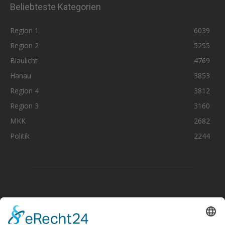
Beliebteste Kategorien
Region 1
6039
Region 2
5255
Blaulicht
4769
Hanau
3853
Region 4
3812
Region 3
3160
MKK
2682
Politik
2244