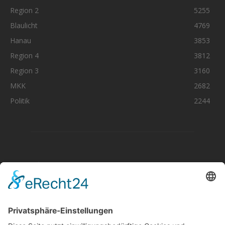
Region 2
5255
Blaulicht
4769
Hanau
3853
Region 4
3812
Region 3
3160
MKK
2682
Politik
2244