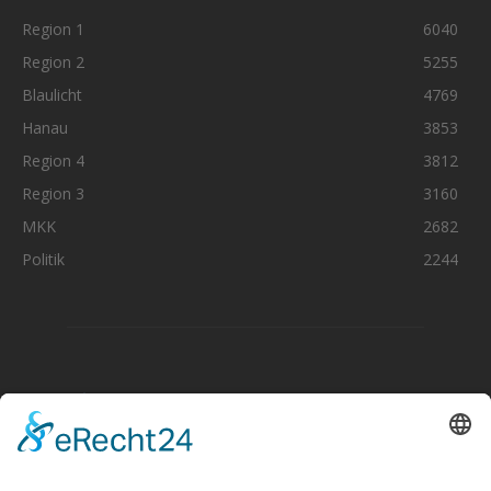
Region 1
6040
Region 2
5255
Blaulicht
4769
Hanau
3853
Region 4
3812
Region 3
3160
MKK
2682
Politik
2244