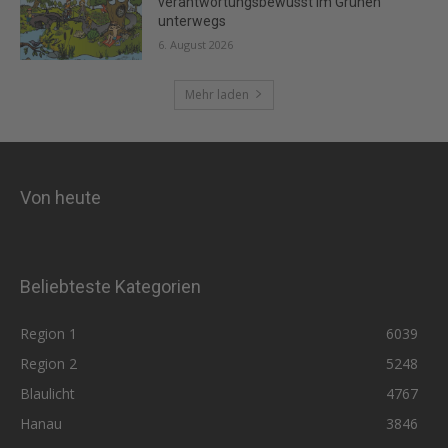
verantwortungsbewusst im Grünen
unterwegs
6. August 2026
Mehr laden
Von heute
Beliebteste Kategorien
Region 1
6039
Region 2
5248
Blaulicht
4767
Hanau
3846