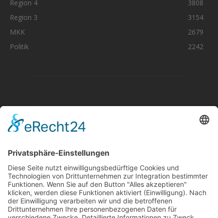
Region 4
3808
Region 3
3154
MKK
2679
Politik
2242
Aktuelle Nachrichten aus dem MKK-Kreis.
Kontaktiere uns:
team@mkk-echo.de