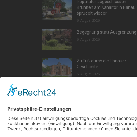
Reparatur abgeschlossen:
Brunnen am Kanaltor in Hanau
sprudelt wieder
6. August 2026
Begegnung statt Ausgrenzung
6. August 2026
Zu Fuß durch die Hanauer
Geschichte
6. August 2026
Aktu
Kont
Jetz