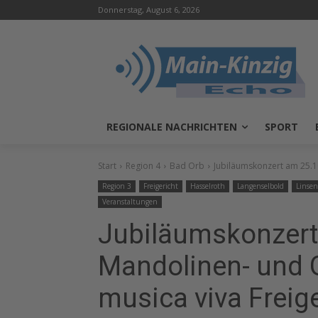
Donnerstag, August 6, 2026
REGIONALE NACHRICHTEN
SPORT
Start
Region 4
Bad Orb
Jubiläumskonzert am 25.1
Region 3
Freigericht
Hasselroth
Langenselbold
Linsen
Veranstaltungen
Jubiläumskonzert
Mandolinen- und G
musica viva Freige