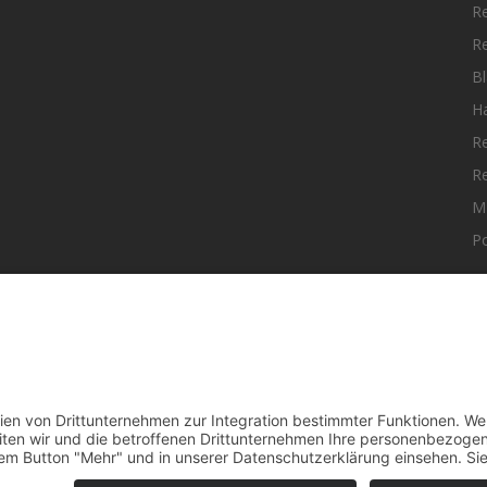
R
R
Bl
H
R
R
M
Po
elle Nachrichten aus dem MKK-Kreis.
F
aktiere uns:
team@mkk-echo.de
t
Bericht einreichen