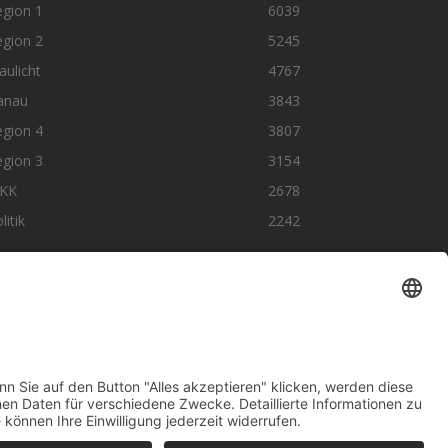
egion 1
6039
egion 2
5245
aulicht
4767
anau
3843
egion 4
3807
egion 3
3154
KK
2678
litik
2242
olge uns auf SocialMedia