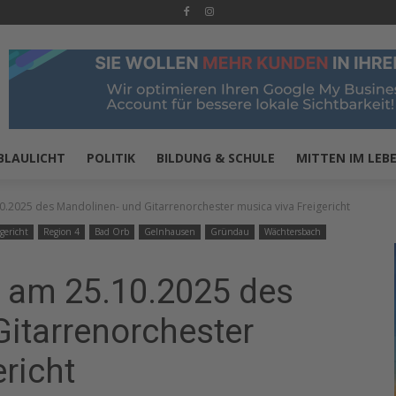
BLAULICHT
POLITIK
BILDUNG & SCHULE
MITTEN IM LEB
0.2025 des Mandolinen- und Gitarrenorchester musica viva Freigericht
gericht
Region 4
Bad Orb
Gelnhausen
Gründau
Wächtersbach
 am 25.10.2025 des
itarrenorchester
richt