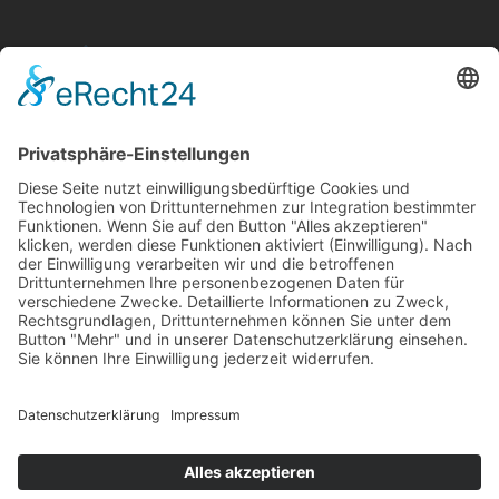
Aktuelle Nachrichten aus dem MKK-Kreis.
Kontaktiere uns:
team@mkk-echo.de
Jetzt
Bericht einreichen
Folge uns auf SocialMedia