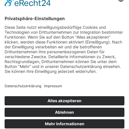
Aktuelle Nachrichten aus dem MKK-Kreis.
Kontaktiere uns:
team@mkk-echo.de
Jetzt
Bericht einreichen
Folge uns auf SocialMedia
© All rights reserved Main-Kinzig Echo