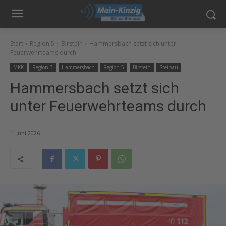
Start
Region 5
Birstein
Hammersbach setzt sich unter
Feuerwehrteams durch
MKK
Region 3
Hammersbach
Region 5
Birstein
Steinau
Hammersbach setzt sich
unter Feuerwehrteams durch
1. Juni 2026