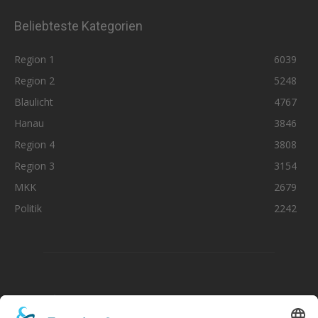
Beliebteste Kategorien
Region 1
6039
Region 2
5248
Blaulicht
4767
Hanau
3846
Region 4
3808
Region 3
3154
MKK
2679
Politik
2242