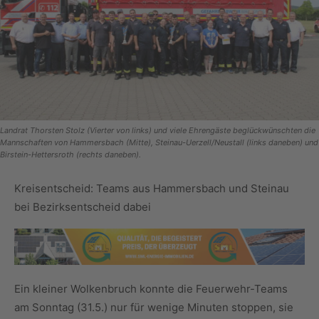
Landrat Thorsten Stolz (Vierter von links) und viele Ehrengäste beglückwünschten die
Mannschaften von Hammersbach (Mitte), Steinau-Uerzell/Neustall (links daneben) und
Birstein-Hettersroth (rechts daneben).
Kreisentscheid: Teams aus Hammersbach und Steinau
bei Bezirksentscheid dabei
Ein kleiner Wolkenbruch konnte die Feuerwehr-Teams
am Sonntag (31.5.) nur für wenige Minuten stoppen, sie