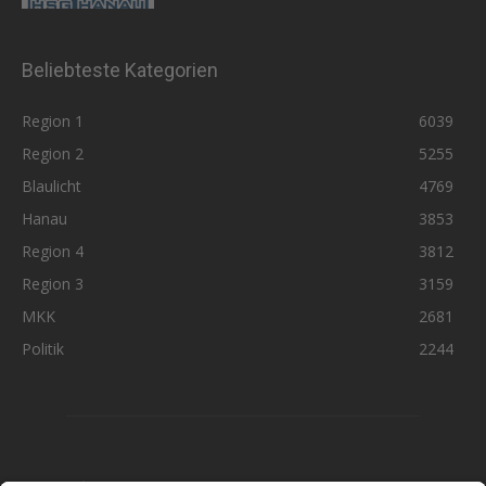
Beliebteste Kategorien
Region 1
6039
Region 2
5255
Blaulicht
4769
Hanau
3853
Region 4
3812
Region 3
3159
MKK
2681
Politik
2244