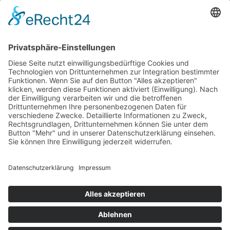
Aktuelle Nachrichten aus dem MKK-Kreis.
Kontaktiere uns:
team@mkk-echo.de
Jetzt
Bericht einreichen
Folge uns auf SocialMedia