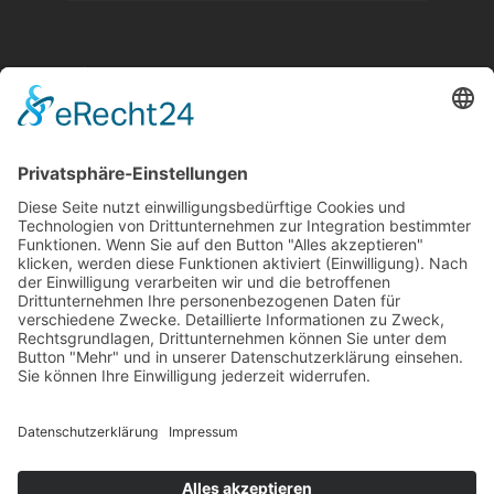
Aktuelle Nachrichten aus dem MKK-Kreis.
Kontaktiere uns:
team@mkk-echo.de
Jetzt
Bericht einreichen
Folge uns auf SocialMedia